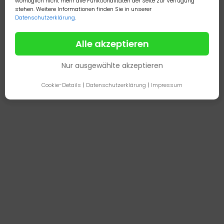
womöglich nicht mehr alle Funktionalitäten der Seite zur Verfügung
Zurück
Weiter
stehen. Weitere Informationen finden Sie in unserer
Datenschutzerklärung
.
Alle akzeptieren
Nur ausgewählte akzeptieren
Cookie-Details
|
Datenschutzerklärung
|
Impressum