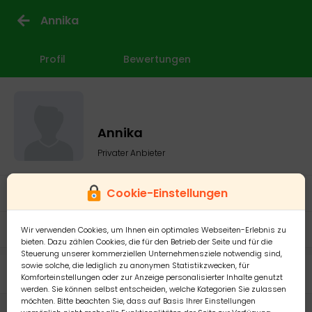
Annika
Profil
Bewertungen
Annika
Privater Anbieter
Cookie-Einstellungen
Mitglied seit: 13.11.2024
Wir verwenden Cookies, um Ihnen ein optimales Webseiten-Erlebnis zu
bieten. Dazu zählen Cookies, die für den Betrieb der Seite und für die
Steuerung unserer kommerziellen Unternehmensziele notwendig sind,
sowie solche, die lediglich zu anonymen Statistikzwecken, für
Meine Anzeigen
Komforteinstellungen oder zur Anzeige personalisierter Inhalte genutzt
werden. Sie können selbst entscheiden, welche Kategorien Sie zulassen
möchten. Bitte beachten Sie, dass auf Basis Ihrer Einstellungen