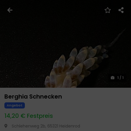
1
/
1
Berghia Schnecken
Angebot
14,20 € Festpreis
Schlehenweg 2b, 65321 Heidenrod