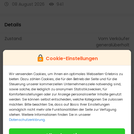
08 August 2026
941
Details
Zustand:
Vom Verkäufer
generalüberholt
Versandkosten:
21.99 €
Cookie-Einstellungen
Versand mit:
UPS
Wir verwenden Cookies, um Ihnen ein optimales Webseiten-Erlebnis zu
Zahlen mit PayPal:
Ja, akzeptiere PayPal
bieten. Dazu zählen Cookies, die für den Betrieb der Seite und für die
Steuerung unserer kommerziellen Unternehmensziele notwendig sind,
sowie solche, die lediglich zu anonymen Statistikzwecken, für
Komforteinstellungen oder zur Anzeige personalisierter Inhalte genutzt
Beschreibung
werden. Sie können selbst entscheiden, welche Kategorien Sie zulassen
möchten. Bitte beachten Sie, dass auf Basis Ihrer Einstellungen
womöglich nicht mehr alle Funktionalitäten der Seite zur Verfügung
Befreien Sie Ihr Aquarium von Glasrosen mit diesen in
stehen. Weitere Informationen finden Sie in unserer
Deutschland gezüchteten Berghia-Schnecken in
Datenschutzerklärung
.
Zuchtgröße (10 mm+). Absolut riffsicher – kein Risiko für
andere Korallen. Kontaktieren Sie uns für weitere