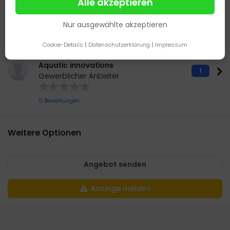
Alle akzeptieren
Informationen.
Nur ausgewählte akzeptieren
Anbieter
Cookie-Details
|
Datenschutzerklärung
|
Impressum
Aquatic innovations
1
Gewerblicher Anbieter
0 Bewertungen
Weitere Optionen
Angebot senden
Anzeige melden