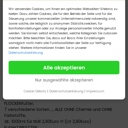
http:// janas-aquaristik-
stuebchen.de.tl/Wasser_Pflegemittel.htm
Wir verwenden Cookies, um Ihnen ein optimales Webseiten-Erlebnis zu
(den link bitte kopieren und im neuen Fenster wieder
bieten. Dazu zählen Cookies, die für den Betrieb der Seite und für die
Steuerung unserer kommerziellen Unternehmensziele notwendig sind,
einfügen)
sowie solche, die lediglich zu anonymen Statistikzwecken, für
100ml. für NUR 3,--Euro (Ltr. 30,-Euro)
Komforteinstellungen oder zur Anzeige personalisierter Inhalte genutzt
250ml. für NUR 7,50Euro (Ltr. 30,-Euro)
werden. Sie können selbst entscheiden, welche Kategorien Sie zulassen
500ml. für NUR 15,--Euro (Ltr. 30,-Euro)
möchten. Bitte beachten Sie, dass auf Basis Ihrer Einstellungen
Dosierungen :
womöglich nicht mehr alle Funktionalitäten der Seite zur Verfügung
stehen. Weitere Informationen finden Sie in unserer
nur VORBEUGEND ..........: alle 14 Tage 5ml Algen-KILLER je 100
Datenschutzerklärung
.
Ltr Wasser,
man benötigt vorbeugend pro MONAT 10ml Algen-KILLER je
Alle akzeptieren
100 Ltr Wasser !!
bei ALGEN-BEFALL .........:
PRO WOCHE 10ml Algen-KILLER je 100 Ltr Wasser,
Nur ausgewählte akzeptieren
man benötigt bei Befall pro MONAT 40ml Algen-KILLER je 100
Ltr Wasser !!
Cookie-Details
|
Datenschutzerklärung
|
Impressum
FLOCKENfutter,
7 verschiedene Sorten...., ALLE OHNE Chemie und OHNE
Farbstoffe,
zB.: 1000ml für NUR 2,90Euro !!! (Ltr 2,90Euro)
FutterTABLETTEN,