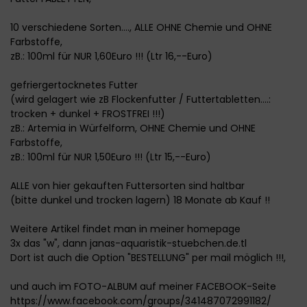
10 verschiedene Sorten...., ALLE OHNE Chemie und OHNE
Farbstoffe,
zB.: 100ml für NUR 1,60Euro !!! (Ltr 16,--Euro)
gefriergertocknetes Futter
(wird gelagert wie zB Flockenfutter / Futtertabletten....:
trocken + dunkel + FROSTFREI !!!)
zB.: Artemia in Würfelform, OHNE Chemie und OHNE
Farbstoffe,
zB.: 100ml für NUR 1,50Euro !!! (Ltr 15,--Euro)
ALLE von hier gekauften Futtersorten sind haltbar
(bitte dunkel und trocken lagern) 18 Monate ab Kauf !!
Weitere Artikel findet man in meiner homepage
3x das "w", dann janas-aquaristik-stuebchen.de.tl
Dort ist auch die Option "BESTELLUNG" per mail möglich !!!,
und auch im FOTO-ALBUM auf meiner FACEBOOK-Seite
https://www.facebook.com/groups/341487072991182/