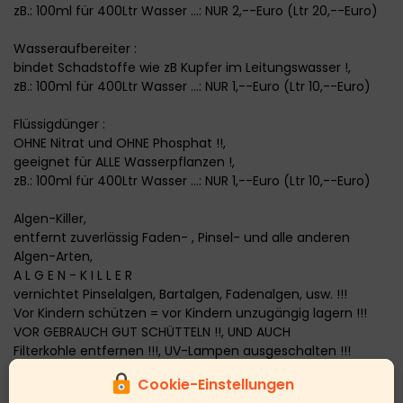
zB.: 100ml für 400Ltr Wasser ...: NUR 2,--Euro (Ltr 20,--Euro)
Wasseraufbereiter :
bindet Schadstoffe wie zB Kupfer im Leitungswasser !,
zB.: 100ml für 400Ltr Wasser ...: NUR 1,--Euro (Ltr 10,--Euro)
Flüssigdünger :
OHNE Nitrat und OHNE Phosphat !!,
geeignet für ALLE Wasserpflanzen !,
zB.: 100ml für 400Ltr Wasser ...: NUR 1,--Euro (Ltr 10,--Euro)
Algen-Killer,
entfernt zuverlässig Faden- , Pinsel- und alle anderen
Algen-Arten,
A L G E N - K I L L E R
vernichtet Pinselalgen, Bartalgen, Fadenalgen, usw. !!!
Vor Kindern schützen = vor Kindern unzugängig lagern !!!
VOR GEBRAUCH GUT SCHÜTTELN !!, UND AUCH
Filterkohle entfernen !!!, UV-Lampen ausgeschalten !!!
weitere Hinweise hierzu auf der homepage..:
Cookie-Einstellungen
buttom "Wasserpflegemittel"