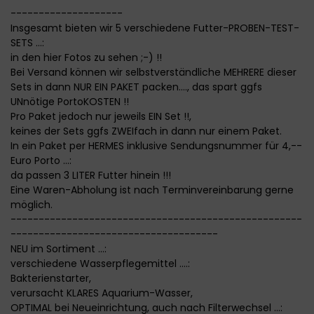
--------------------
Insgesamt bieten wir 5 verschiedene Futter-PROBEN-TEST-
SETS ...:
in den hier Fotos zu sehen ;-) !!
Bei Versand können wir selbstverständliche MEHRERE dieser
Sets in dann NUR EIN PAKET packen...., das spart ggfs
UNnötige PortoKOSTEN !!
Pro Paket jedoch nur jeweils EIN Set !!,
keines der Sets ggfs ZWEIfach in dann nur einem Paket.
In ein Paket per HERMES inklusive Sendungsnummer für 4,--
Euro Porto ...:
da passen 3 LITER Futter hinein !!!
Eine Waren-Abholung ist nach Terminvereinbarung gerne
möglich.
----------------------------------------------------
-------------------------------------
NEU im Sortiment ...:
verschiedene Wasserpflegemittel ....:
Bakterienstarter,
verursacht KLARES Aquarium-Wasser,
OPTIMAL bei Neueinrichtung, auch nach Filterwechsel ...: