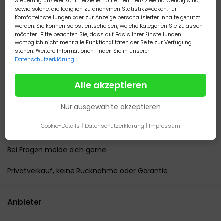
Steuerung unserer kommerziellen Unternehmensziele notwendig sind,
* Nachfüllanlage: DD und Red Sea Reservoir 45L im
sowie solche, die lediglich zu anonymen Statistikzwecken, für
Unterschrank
Komforteinstellungen oder zur Anzeige personalisierter Inhalte genutzt
* Heizautomatik inklusive Kühlmöglichkeit für den Sommer
werden. Sie können selbst entscheiden, welche Kategorien Sie zulassen
möchten. Bitte beachten Sie, dass auf Basis Ihrer Einstellungen
* Beleuchtung: Hydra 32HD LEDs
womöglich nicht mehr alle Funktionalitäten der Seite zur Verfügung
* Strömungspumpen: Red Sea Wave 25 und Jebao
stehen. Weitere Informationen finden Sie in unserer
Datenschutzerklärung
.
Das Aquarium hat leichte, übliche Gebrauchsspuren und
feine Kratzer, der Unterschrank ist schwarz foliert darunter
Alle akzeptieren
weiß, hat aber Macken, darum foliert.
Nur ausgewählte akzeptieren
Du bekommst alles, was du für einen sofortigen Start
brauchst. Diverses Zubehör inklusive: Tests, Kescher,
Cookie-Details
|
Datenschutzerklärung
|
Impressum
Magnetreiniger, Futter etc.
Bei Fragen melde dich gerne.
Privatverkauf, keine Rücknahme oder Garantie
Anbieter